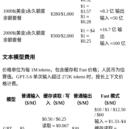
¥1 =
1000$(美金)永久额度
≈8.3 亿
输出
$
3.57
¥
280
/
$
1,000
$1 ≈
余额套餐
输入
≈50 亿
¥
0.28
≈16.7 亿
输
¥1 = $
4
2000$(美金)永久额度
¥
500
/
$
2,000
$1 ≈
出
余额套餐
¥
0.25
输入
≈100 亿
文本模型费用
价格单位为每 1M tokens，包含缓存和 Fast 价格；人民币为估
算值。
GPT-5.6 单次输入超过 272K tokens 时，按长上下文价
格计费。
普通输入
缓存读取 / 写
普通输出
Fast 模式
模型
（$/M）
入（$/M）
（$/M）
（$/M）
$10 / $1 / $12.50
/ $60
$0.50
/
$6.25
输入
≈ ¥1.33–¥4
读取
≈ ¥0.067
缓存读取
≈
GPT-
$5
$30