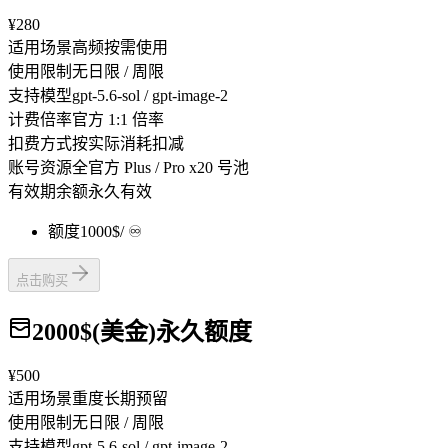
¥280
适用场景
高频按需使用
使用限制
无日限 / 周限
支持模型
gpt-5.6-sol / gpt-image-2
计费倍率
官方 1:1 倍率
扣费方式
按实际消耗扣减
账号资源
全官方 Plus / Pro x20 号池
有效期
余额永久有效
额度
1000$
/ ♾️
点击购买
2000$(美金)永久额度
¥500
适用场景
重度长期预留
使用限制
无日限 / 周限
支持模型
gpt-5.6-sol / gpt-image-2