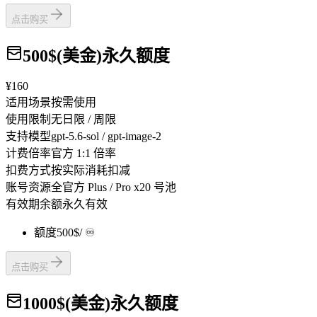
点击购买
500$(美金)永久额度
¥160
适用场景
按需使用
使用限制
无日限 / 周限
支持模型
gpt-5.6-sol / gpt-image-2
计费倍率
官方 1:1 倍率
扣费方式
按实际消耗扣减
账号资源
全官方 Plus / Pro x20 号池
有效期
余额永久有效
额度
500$
/ ♾️
点击购买
1000$(美金)永久额度