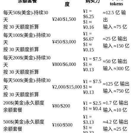
余额套餐
购买力
tokens
度
¥1 =
每天50$(美金)-持续30
≈12.5 亿
输
$
6.25
¥
240
/
$
1,500
天
出
$1 ≈
按 30 天额度折算
输入
≈75 亿
¥
0.16
¥1 =
每天100$(美金)-持续30
≈25 亿
输出
$
6.67
¥
450
/
$
3,000
天
$1 ≈
输入
≈150 亿
按 30 天额度折算
¥
0.15
每天200$(美金)-持续30
¥1 = $
7.5
≈50 亿
输出
¥
800
/
$
6,000
$1 ≈
天
输入
≈300 亿
¥
0.13
按 30 天额度折算
每天500$(美金)-持续30
¥1 = $
7.5
≈125 亿
输出
¥
2,000
/
$
15,000
$1 ≈
天
输入
≈750 亿
¥
0.13
按 30 天额度折算
200$(美金)永久额度
≈1.7 亿
输出
¥1 = $
2.5
¥
80
/
$
200
$1 ≈ ¥
0.4
余额套餐
输入
≈10 亿
¥1 =
500$(美金)永久额度
≈4.2 亿
输出
$
3.13
¥
160
/
$
500
$1 ≈
余额套餐
输入
≈25 亿
¥
0.32