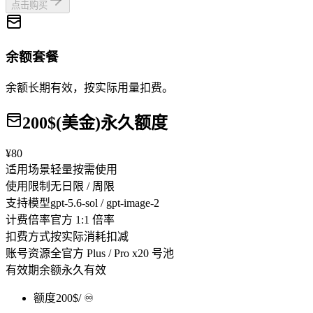
点击购买
余额套餐
余额长期有效，按实际用量扣费。
200$(美金)永久额度
¥80
适用场景
轻量按需使用
使用限制
无日限 / 周限
支持模型
gpt-5.6-sol / gpt-image-2
计费倍率
官方 1:1 倍率
扣费方式
按实际消耗扣减
账号资源
全官方 Plus / Pro x20 号池
有效期
余额永久有效
额度
200$
/ ♾️