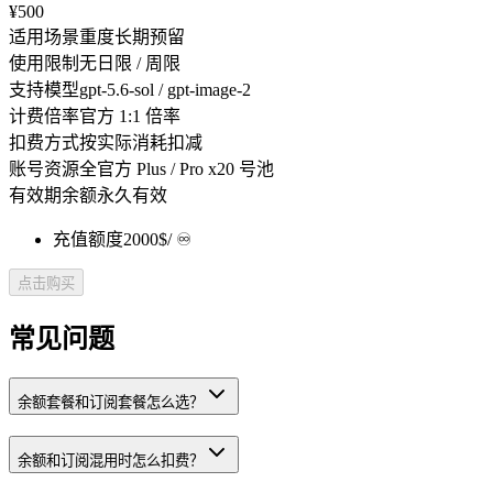
¥500
适用场景
重度长期预留
使用限制
无日限 / 周限
支持模型
gpt-5.6-sol / gpt-image-2
计费倍率
官方 1:1 倍率
扣费方式
按实际消耗扣减
账号资源
全官方 Plus / Pro x20 号池
有效期
余额永久有效
充值额度
2000$
/ ♾️
点击购买
常见问题
余额套餐和订阅套餐怎么选？
余额和订阅混用时怎么扣费？