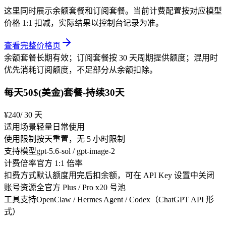
这里同时展示余额套餐和订阅套餐。当前计费配置按对应模型
价格 1:1 扣减，实际结果以控制台记录为准。
查看完整价格页
余额套餐长期有效；订阅套餐按 30 天周期提供额度；混用时
优先消耗订阅额度，不足部分从余额扣除。
每天50$(美金)套餐-持续30天
¥240
/ 30 天
适用场景
轻量日常使用
使用限制
按天重置，无 5 小时限制
支持模型
gpt-5.6-sol / gpt-image-2
计费倍率
官方 1:1 倍率
扣费方式
默认额度用完后扣余额，可在 API Key 设置中关闭
账号资源
全官方 Plus / Pro x20 号池
工具支持
OpenClaw / Hermes Agent / Codex（ChatGPT API 形
式）