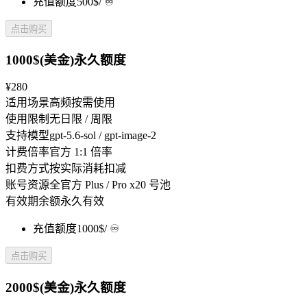
充值额度
500$
/ ♾️
点击购买
1000$(美金)永久额度
¥280
适用场景
高频按需使用
使用限制
无日限 / 周限
支持模型
gpt-5.6-sol / gpt-image-2
计费倍率
官方 1:1 倍率
扣费方式
按实际消耗扣减
账号资源
全官方 Plus / Pro x20 号池
有效期
余额永久有效
充值额度
1000$
/ ♾️
点击购买
2000$(美金)永久额度