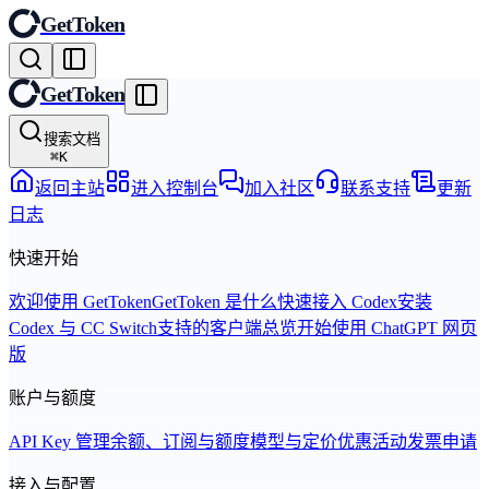
GetToken
GetToken
搜索文档
⌘
K
返回主站
进入控制台
加入社区
联系支持
更新
日志
快速开始
欢迎使用 GetToken
GetToken 是什么
快速接入 Codex
安装
Codex 与 CC Switch
支持的客户端总览
开始使用 ChatGPT 网页
版
账户与额度
API Key 管理
余额、订阅与额度
模型与定价
优惠活动
发票申请
接入与配置