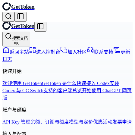
GetToken
GetToken
搜索文档
⌘
K
返回主站
进入控制台
加入社区
联系支持
更新
日志
快速开始
欢迎使用 GetToken
GetToken 是什么
快速接入 Codex
安装
Codex 与 CC Switch
支持的客户端总览
开始使用 ChatGPT 网页
版
账户与额度
API Key 管理
余额、订阅与额度
模型与定价
优惠活动
发票申请
接入与配置